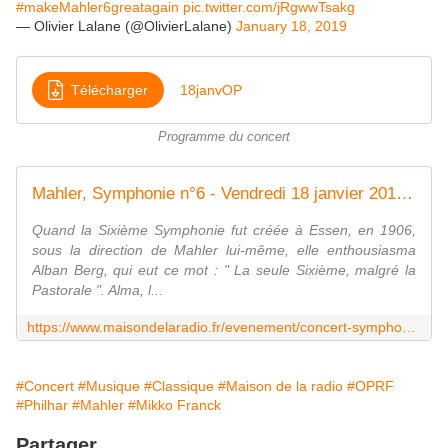
#makeMahler6greatagain
pic.twitter.com/jRgwwTsakg
— Olivier Lalane (@OlivierLalane)
January 18, 2019
Télécharger
18janvOP
Programme du concert
Mahler, Symphonie n°6 - Vendredi 18 janvier 2019 - 20h00 Maison de la radio - Auditorium de Radio France
Quand la Sixième Symphonie fut créée à Essen, en 1906,
sous la direction de Mahler lui-même, elle enthousiasma
Alban Berg, qui eut ce mot : " La seule Sixième, malgré la
Pastorale ". Alma, l...
https://www.maisondelaradio.fr/evenement/concert-symphonique/mahler-symphonie-ndeg6
#Concert
#Musique
#Classique
#Maison de la radio
#OPRF
#Philhar
#Mahler
#Mikko Franck
Partager