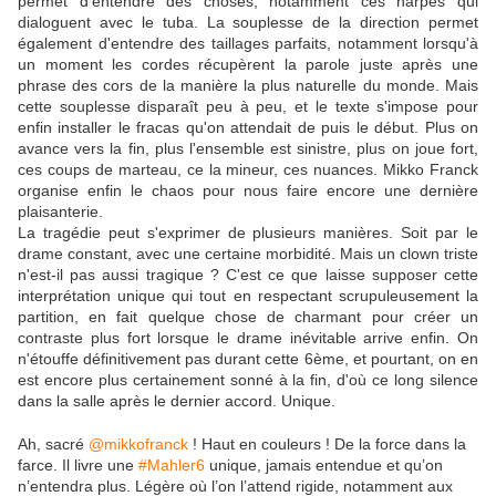
permet d'entendre des choses, notamment ces harpes qui
dialoguent avec le tuba. La souplesse de la direction permet
également d'entendre des taillages parfaits, notamment lorsqu'à
un moment les cordes récupèrent la parole juste après une
phrase des cors de la manière la plus naturelle du monde. Mais
cette souplesse disparaît peu à peu, et le texte s'impose pour
enfin installer le fracas qu'on attendait de puis le début. Plus on
avance vers la fin, plus l'ensemble est sinistre, plus on joue fort,
ces coups de marteau, ce la mineur, ces nuances. Mikko Franck
organise enfin le chaos pour nous faire encore une dernière
plaisanterie.
La tragédie peut s'exprimer de plusieurs manières. Soit par le
drame constant, avec une certaine morbidité. Mais un clown triste
n'est-il pas aussi tragique ? C'est ce que laisse supposer cette
interprétation unique qui tout en respectant scrupuleusement la
partition, en fait quelque chose de charmant pour créer un
contraste plus fort lorsque le drame inévitable arrive enfin. On
n'étouffe définitivement pas durant cette 6ème, et pourtant, on en
est encore plus certainement sonné à la fin, d'où ce long silence
dans la salle après le dernier accord. Unique.
Ah, sacré
@mikkofranck
! Haut en couleurs ! De la force dans la
farce. Il livre une
#Mahler6
unique, jamais entendue et qu’on
n’entendra plus. Légère où l’on l’attend rigide, notamment aux