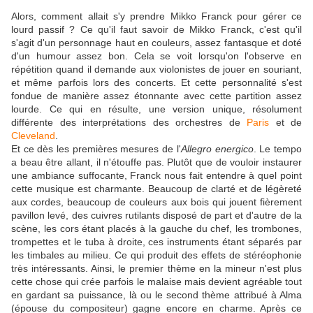
Alors, comment allait s'y prendre Mikko Franck pour gérer ce
lourd passif ? Ce qu'il faut savoir de Mikko Franck, c'est qu'il
s'agit d'un personnage haut en couleurs, assez fantasque et doté
d'un humour assez bon. Cela se voit lorsqu'on l'observe en
répétition quand il demande aux violonistes de jouer en souriant,
et même parfois lors des concerts. Et cette personnalité s'est
fondue de manière assez étonnante avec cette partition assez
lourde. Ce qui en résulte, une version unique, résolument
différente des interprétations des orchestres de
Paris
et de
Cleveland
.
Et ce dès les premières mesures de l'
Allegro energico
. Le tempo
a beau être allant, il n'étouffe pas. Plutôt que de vouloir instaurer
une ambiance suffocante, Franck nous fait entendre à quel point
cette musique est charmante. Beaucoup de clarté et de légèreté
aux cordes, beaucoup de couleurs aux bois qui jouent fièrement
pavillon levé, des cuivres rutilants disposé de part et d'autre de la
scène, les cors étant placés à la gauche du chef, les trombones,
trompettes et le tuba à droite, ces instruments étant séparés par
les timbales au milieu. Ce qui produit des effets de stéréophonie
très intéressants. Ainsi, le premier thème en la mineur n'est plus
cette chose qui crée parfois le malaise mais devient agréable tout
en gardant sa puissance, là ou le second thème attribué à Alma
(épouse du compositeur) gagne encore en charme. Après ce