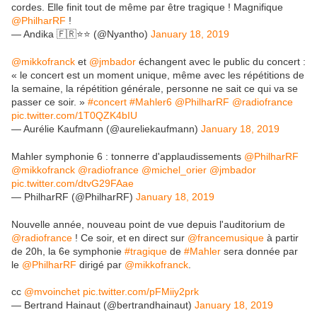
cordes. Elle finit tout de même par être tragique ! Magnifique
@PhilharRF
!
— Andika 🇫🇷⭐️⭐️ (@Nyantho)
January 18, 2019
@mikkofranck
et
@jmbador
échangent avec le public du concert :
« le concert est un moment unique, même avec les répétitions de
la semaine, la répétition générale, personne ne sait ce qui va se
passer ce soir. »
#concert
#Mahler6
@PhilharRF
@radiofrance
pic.twitter.com/1T0QZK4bIU
— Aurélie Kaufmann (@aureliekaufmann)
January 18, 2019
Mahler symphonie 6 : tonnerre d'applaudissements
@PhilharRF
@mikkofranck
@radiofrance
@michel_orier
@jmbador
pic.twitter.com/dtvG29FAae
— PhilharRF (@PhilharRF)
January 18, 2019
Nouvelle année, nouveau point de vue depuis l'auditorium de
@radiofrance
! Ce soir, et en direct sur
@francemusique
à partir
de 20h, la 6e symphonie
#tragique
de
#Mahler
sera donnée par
le
@PhilharRF
dirigé par
@mikkofranck
.
cc
@mvoinchet
pic.twitter.com/pFMiiy2prk
— Bertrand Hainaut (@bertrandhainaut)
January 18, 2019