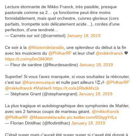
Lecture étonnante de Mikko Franck, très paisible, presque
pastorale comme sa 2… ça fonctionne peut-être moins
formidablement, mais quel orchestre, cuivres glorieux (cors
parfaits, trompette solo délicatement acide…), cordes d'une
perfection, d'une tendreté…
— Carnets sur sol (@carnetsol)
January 18, 2019
Ce soir à la
@Maisondelaradio
, une splendeur du début à la fin
avec les musiciens du
@PhilharRF
et leur chef
@mikkofranck
💖
https://t.co/my0mSf40KH
— Fleur de sardine (@fleurdesardine)
January 18, 2019
Superbe! Si vous l’avez manquée, si vous souhaitez la réécouter,
c’est sur
@francemusique
et nulle part ailleurs !👏🎶
@PhilharRF
@mikkofranck
#Mahler6
https://t.co/e1RbdkMx1k
— Stéphane Grant (@stephanegrant)
January 18, 2019
La plus tragique et autobiographique des symphonies de Mahler,
avec ses 2 fameux coups de marteau géant.
@mikkofranck
@PhilharRF
@Maisondelaradio
pic.twitter.com/6GtygYrILs
— Florian Dintilhac (@flodintilhac)
January 18, 2019
C'était super mais ç'aurait été super super si ç'avait été donné à