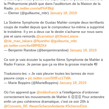
la Philharmonie plutôt que dans l'auditorium de la Maison de la
Radio.
pic.twitter.com/wIfYvFBbjt
— Elemer (@guillaume_mbr)
January 18, 2019
La Sixième Symphonie de Gustav Mahler compte deux terrifiants
coups de maillet depuis que le compositeur lui-même a supprimé
le troisième. Il y en a deux car le destin s'acharne sur nous sans
joie et sans remords.
@carnetsol
@OlivierLalane
@cle_mao_takacs
@Nyantho
@guillaume_mbr
pic.twitter.com/4e4BfPBZK4
— Benjamin Randow (@benjaminrandow)
January 18, 2019
Ce soir je vais écouter la superbe 6ème Symphonie de Mahler à
Radio France. Je pense que ça va être la grosse marrade 🎼
Traduisons-les: « Je vais pleurer toutes les larmes de mon
pauvre corps »
pic.twitter.com/9XfFur1TWA
— Marie Boppins (@MarieBoppins)
January 18, 2019
Où l'on apprend que
@mikkofranck
a l'intelligence d'ordonner
correctement les mouvements de Mahler 6 👏👏👏 Pour entendre
enfin un peu cohérence dramatique, c'est ce soir 20h à
@Concerts_RF
.
#teamScherzoAndante
#ScherzoFirst