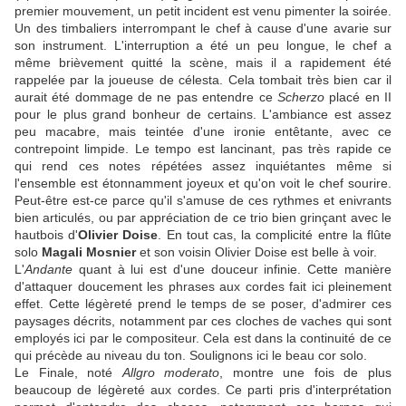
premier mouvement, un petit incident est venu pimenter la soirée.
Un des timbaliers interrompant le chef à cause d'une avarie sur
son instrument. L'interruption a été un peu longue, le chef a
même brièvement quitté la scène, mais il a rapidement été
rappelée par la joueuse de célesta. Cela tombait très bien car il
aurait été dommage de ne pas entendre ce
Scherzo
placé en II
pour le plus grand bonheur de certains. L'ambiance est assez
peu macabre, mais teintée d'une ironie entêtante, avec ce
contrepoint limpide. Le tempo est lancinant, pas très rapide ce
qui rend ces notes répétées assez inquiétantes même si
l'ensemble est étonnamment joyeux et qu'on voit le chef sourire.
Peut-être est-ce parce qu'il s'amuse de ces rythmes et enivrants
bien articulés, ou par appréciation de ce trio bien grinçant avec le
hautbois d'
Olivier Doise
. En tout cas, la complicité entre la flûte
solo
Magali Mosnier
et son voisin Olivier Doise est belle à voir.
L'
Andante
quant à lui est d'une douceur infinie. Cette manière
d'attaquer doucement les phrases aux cordes fait ici pleinement
effet. Cette légèreté prend le temps de se poser, d'admirer ces
paysages décrits, notamment par ces cloches de vaches qui sont
employés ici par le compositeur. Cela est dans la continuité de ce
qui précède au niveau du ton. Soulignons ici le beau cor solo.
Le Finale, noté
Allgro moderato
, montre une fois de plus
beaucoup de légèreté aux cordes. Ce parti pris d'interprétation